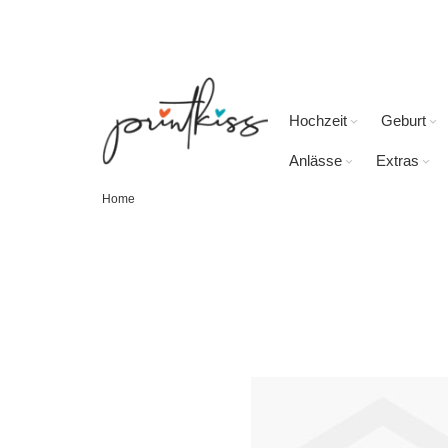
Direkt
zum
Inhalt
Hochzeit
Geburt
Anlässe
Extras
Home
Skip
to
the
end
of
the
images
gallery