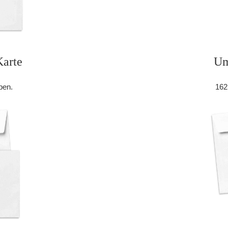
arte
Um
ben.
162