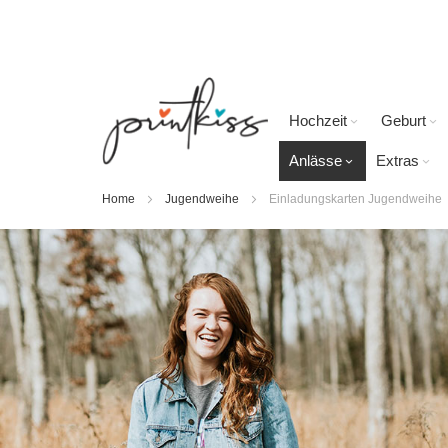
Direkt
zum
Inhalt
Hochzeit
Geburt
Anlässe
Extras
Home
Jugendweihe
Einladungskarten Jugendweihe