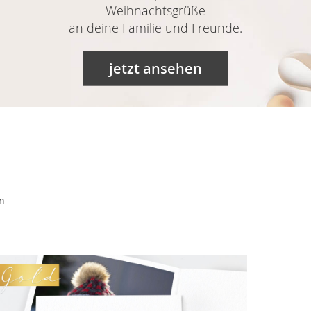
Weihnachtsgrüße
an deine Familie und Freunde.
jetzt ansehen
Unser
Designservice.
Deine Karte in
Deiner
n
Lieblingsfarbe!
jetzt entdecken