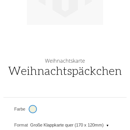
Skip
to
Weihnachtskarte
the
Weihnachtspäckchen
beginning
of
the
images
gallery
Farbe
Format
Große Klappkarte quer (170 x 120mm)