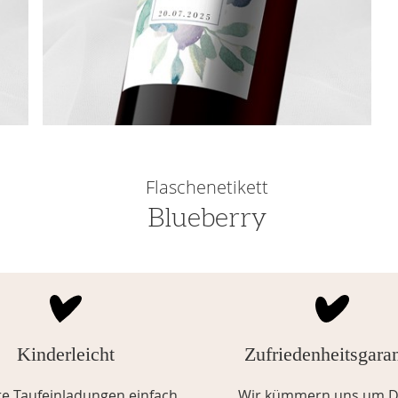
Flaschenetikett
Blueberry
Kinderleicht
Zufriedenheitsgaran
te Taufeinladungen einfach
Wir kümmern uns um D