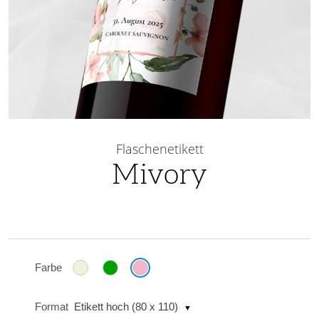
Skip
to
Flaschenetikett
the
Mivory
beginning
of
the
images
gallery
Farbe
Format
Etikett hoch (80 x 110)