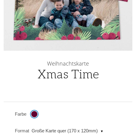
Skip
to
Weihnachtskarte
the
Xmas Time
beginning
of
the
images
gallery
Farbe
Format
Große Karte quer (170 x 120mm)