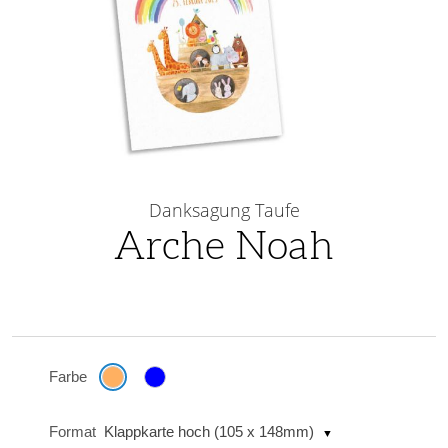
Skip
to
Danksagung Taufe
the
Arche Noah
beginning
of
the
images
gallery
Farbe
Format
Klappkarte hoch (105 x 148mm)