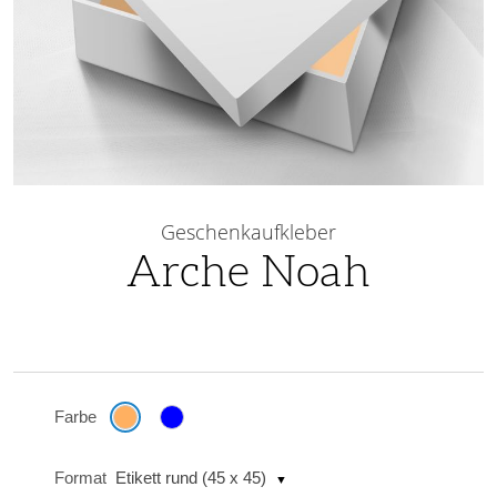
Skip
to
Geschenkaufkleber
the
Arche Noah
beginning
of
the
images
gallery
Farbe
Format
Etikett rund (45 x 45)