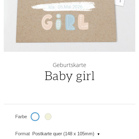
Skip
to
Geburtskarte
the
Baby girl
beginning
of
the
images
gallery
Farbe
Format
Postkarte quer (148 x 105mm)