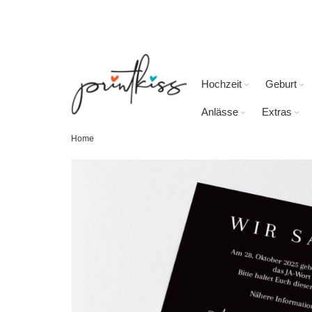
Direkt
zum
Inhalt
Hochzeit
Geburt
Anlässe
Extras
Home
Skip
to
the
end
of
the
images
gallery