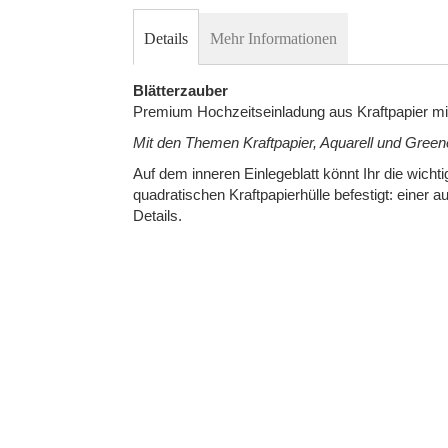
to
Details
Mehr Informationen
the
beginning
Blätterzauber
of
Premium Hochzeitseinladung aus Kraftpapier mi
the
Mit den Themen Kraftpapier, Aquarell und Greene
images
Auf dem inneren Einlegeblatt könnt Ihr die wicht
gallery
quadratischen Kraftpapierhülle befestigt: einer 
Details.