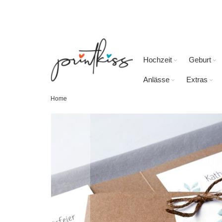
Direkt
zum
Inhalt
Hochzeit
Geburt
Anlässe
Extras
Home
Skip
to
the
end
of
the
images
gallery