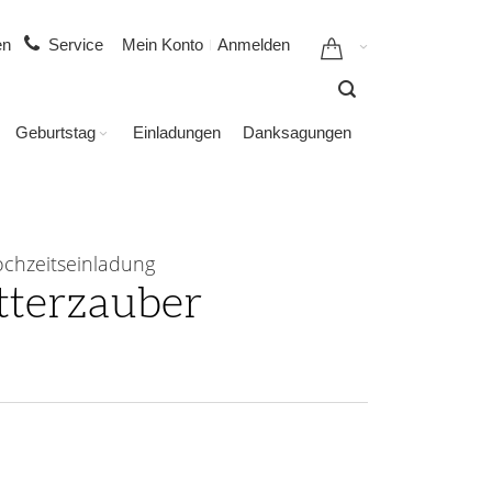
gen
Service
Mein Konto
Anmelden
Geburtstag
Einladungen
Danksagungen
chzeitseinladung
tterzauber