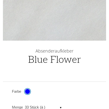
Skip
to
Absenderaufkleber
the
Blue Flower
beginning
of
the
images
gallery
Farbe
Menge
33 Stück (à )