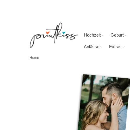
Direkt
zum
Inhalt
Hochzeit
Geburt
Anlässe
Extras
Home
Skip
to
the
end
of
the
images
gallery