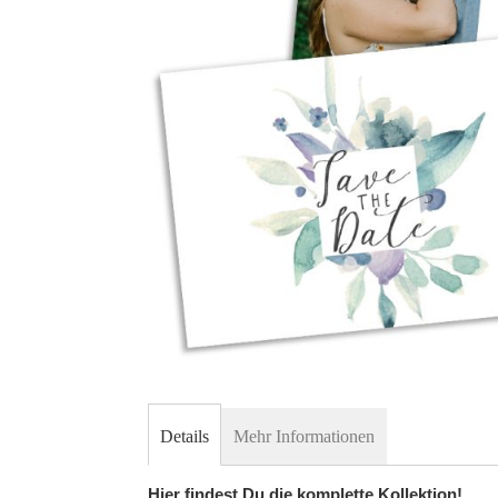
Skip
to
Details
Mehr Informationen
the
beginning
Hier findest Du die komplette Kollektion!