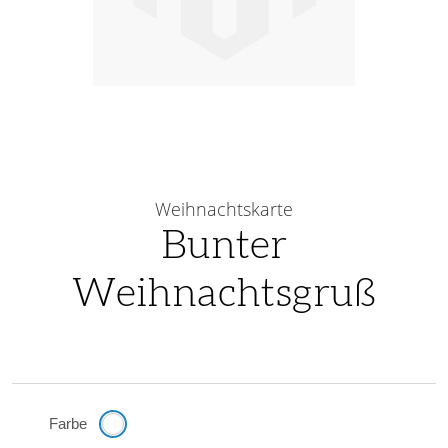
Skip
to
Weihnachtskarte
the
Bunter
beginning
Weihnachtsgruß
of
the
images
gallery
Farbe