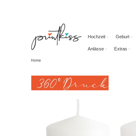
Direkt
zum
Inhalt
Hochzeit
Geburt
Anlässe
Extras
Home
Skip
to
the
end
of
the
images
gallery