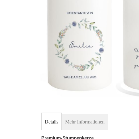
Skip
to
Details
Mehr Informationen
the
beginning
Premium-Stumpenkerze