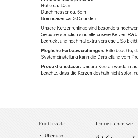
of
Höhe ca. 10cm
Durchmesser ca. 6cm
the
Brenndauer ca. 30 Stunden
images
Unsere Kerzenrohlinge sind besonders hochwerti
gallery
Selbstverständlich sind alle unsere Kerzen
RAL z
bedruckt und nochmal extra versiegelt. So bleibt
Mögliche Farbabweichungen
: Bitte beachte, 
Systemeinstellung kann die Darstellung vom Pro
Produktionsdauer
: Unsere Kerzen werden nach 
beachte, dass die Kerzen deshalb nicht sofort 
Printkiss.de
Dafür stehen wir
Über uns