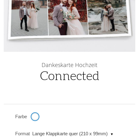
Skip
to
Dankeskarte Hochzeit
the
Connected
beginning
of
the
images
gallery
Farbe
Format
Lange Klappkarte quer (210 x 99mm)