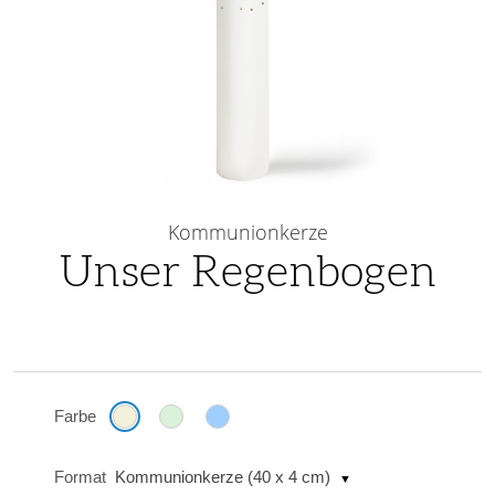
Skip
to
Kommunionkerze
the
Unser Regenbogen
beginning
of
the
images
gallery
Farbe
Format
Kommunionkerze (40 x 4 cm)