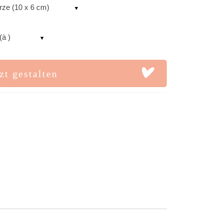
rze (10 x 6 cm)
(à )
zt gestalten