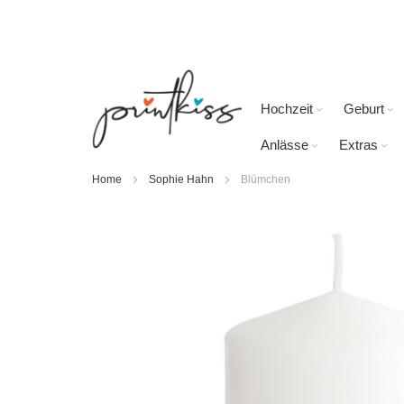
Direkt
zum
Inhalt
Hochzeit
Geburt
Anlässe
Extras
Home
Sophie Hahn
Blümchen
Skip
to
the
end
of
the
images
gallery