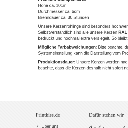
of
Höhe ca. 10cm
Durchmesser ca. 6cm
the
Brenndauer ca. 30 Stunden
images
Unsere Kerzenrohlinge sind besonders hochwerti
gallery
Selbstverständlich sind alle unsere Kerzen
RAL z
bedruckt und nochmal extra versiegelt. So bleibt
Mögliche Farbabweichungen
: Bitte beachte, 
Systemeinstellung kann die Darstellung vom Pro
Produktionsdauer
: Unsere Kerzen werden nach 
beachte, dass die Kerzen deshalb nicht sofort 
Printkiss.de
Dafür stehen wir
Über uns