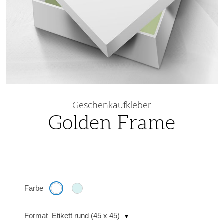
Skip
to
Geschenkaufkleber
the
Golden Frame
beginning
of
the
images
gallery
Farbe
Format
Etikett rund (45 x 45)