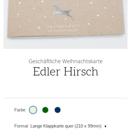
Skip
to
Geschäftliche Weihnachtskarte
the
Edler Hirsch
beginning
of
the
images
gallery
Farbe
Format
Lange Klappkarte quer (210 x 99mm)