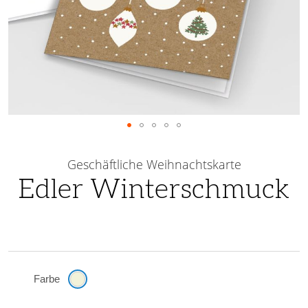
Skip
to
Geschäftliche Weihnachtskarte
the
Edler Winterschmuck
beginning
of
the
images
gallery
Farbe