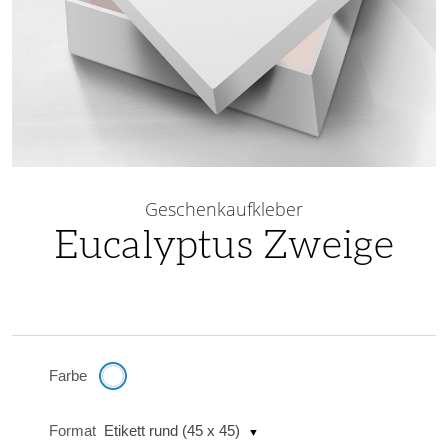
Skip
to
Geschenkaufkleber
the
Eucalyptus Zweige
beginning
of
the
images
gallery
Farbe
Format
Etikett rund (45 x 45)