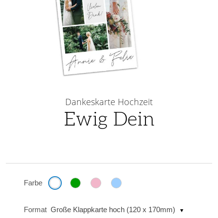
Skip
to
Dankeskarte Hochzeit
the
Ewig Dein
beginning
of
the
images
gallery
Farbe
Format
Große Klappkarte hoch (120 x 170mm)