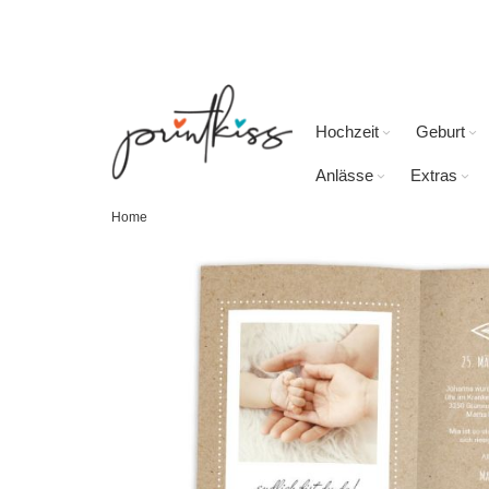
Direkt
zum
Inhalt
Hochzeit
Geburt
Anlässe
Extras
Home
Skip
to
the
end
of
the
images
gallery