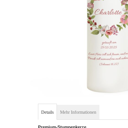
Skip
to
Details
Mehr Informationen
the
beginning
Premium-Stumpenkerze