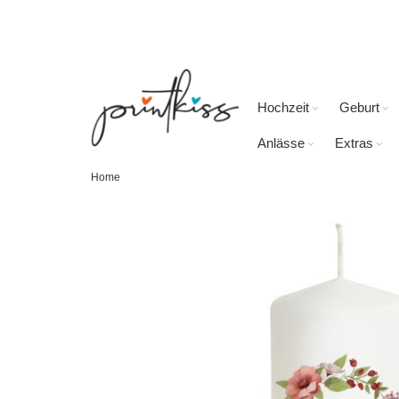
Direkt
zum
Inhalt
Hochzeit
Geburt
Anlässe
Extras
Home
Skip
to
the
end
of
the
images
gallery