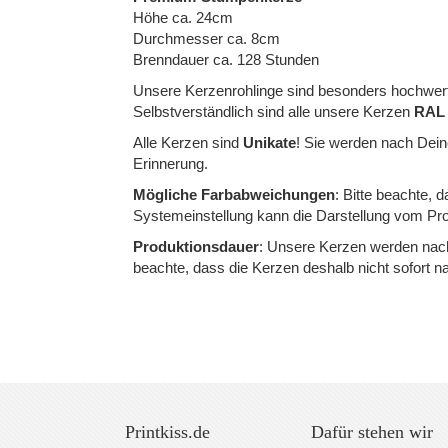
of
Höhe ca. 24cm
Durchmesser ca. 8cm
the
Brenndauer ca. 128 Stunden
images
Unsere Kerzenrohlinge sind besonders hochwerti
gallery
Selbstverständlich sind alle unsere Kerzen
RAL z
Alle Kerzen sind
Unikate
! Sie werden nach Deine
Erinnerung.
Mögliche Farbabweichungen
: Bitte beachte, 
Systemeinstellung kann die Darstellung vom Pro
Produktionsdauer
: Unsere Kerzen werden nach 
beachte, dass die Kerzen deshalb nicht sofort 
Printkiss.de
Dafür stehen wir