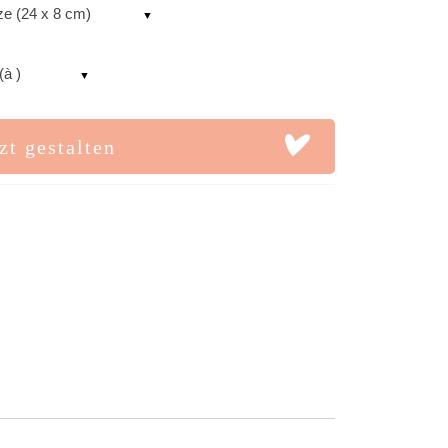
ze (24 x 8 cm)
(à )
zt gestalten