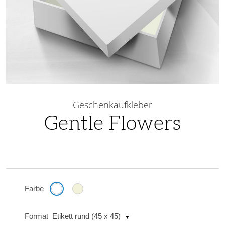
Skip
to
Geschenkaufkleber
the
Gentle Flowers
beginning
of
the
images
gallery
Farbe
Format
Etikett rund (45 x 45)