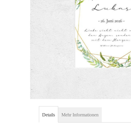
Skip
to
Details
Mehr Informationen
the
beginning