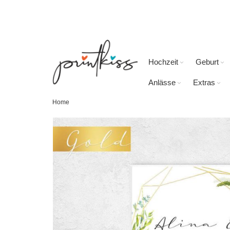
Direkt
zum
Inhalt
Hochzeit
Geburt
Anlässe
Extras
Home
Skip
to
the
end
of
the
images
gallery