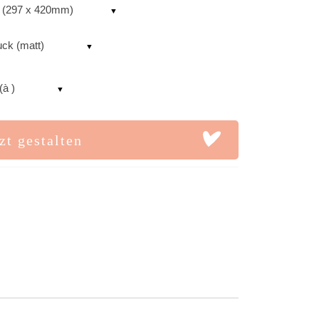
 (297 x 420mm)
uck (matt)
(à )
zt gestalten