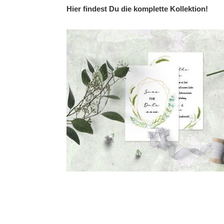
of
Hier findest Du die komplette Kollektion!
the
images
gallery