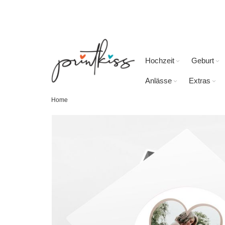
Direkt
zum
Inhalt
Hochzeit
Geburt
Anlässe
Extras
Home
Skip
to
the
end
of
the
images
gallery