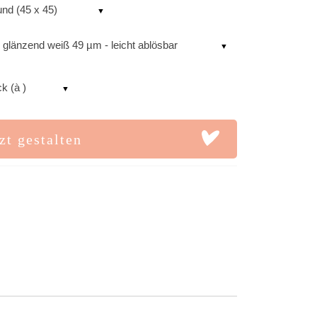
rund (45 x 45)
 glänzend weiß 49 µm - leicht ablösbar
k (à )
zt gestalten