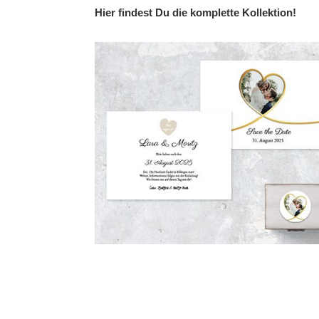
of
Hier findest Du die komplette Kollektion!
the
images
gallery