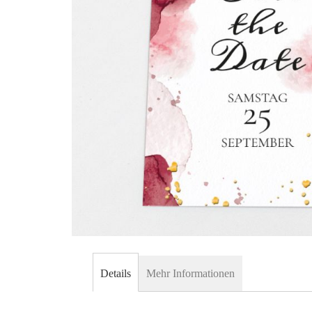
Skip
to
Details
Mehr Informationen
the
beginning