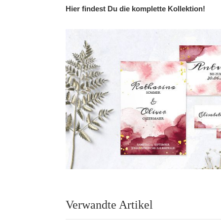
of
Hier findest Du die komplette Kollektion!
the
images
gallery
Verwandte Artikel