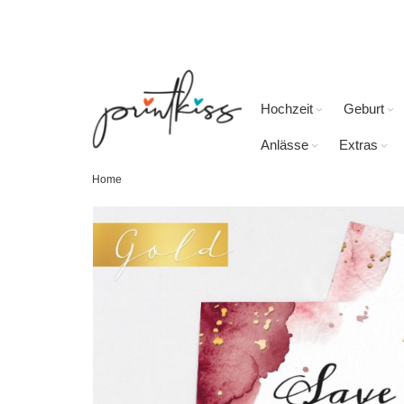
Direkt
zum
Inhalt
Hochzeit
Geburt
Anlässe
Extras
Home
Skip
to
the
end
of
the
images
gallery