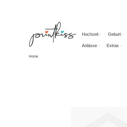
Direkt
zum
Inhalt
Hochzeit
Geburt
Anlässe
Extras
Home
Skip
to
the
end
of
the
images
gallery