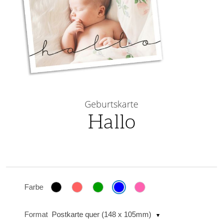
Skip
to
Geburtskarte
the
Hallo
beginning
of
the
images
gallery
Farbe
Format
Postkarte quer (148 x 105mm)