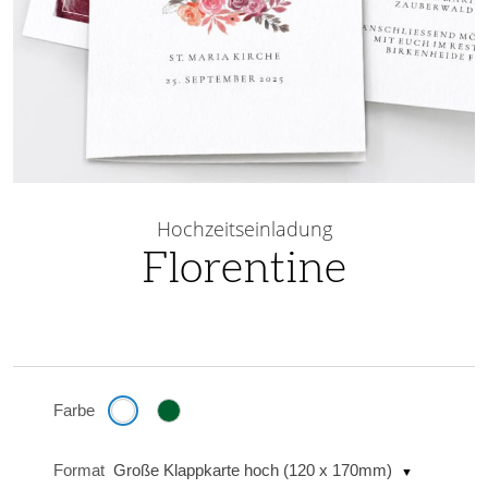
Skip
to
Hochzeitseinladung
the
Florentine
beginning
of
the
images
gallery
Farbe
Format
Große Klappkarte hoch (120 x 170mm)