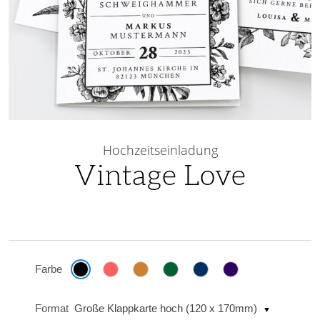
Skip
to
Hochzeitseinladung
the
Vintage Love
beginning
of
the
images
gallery
Farbe
Format
Große Klappkarte hoch (120 x 170mm)