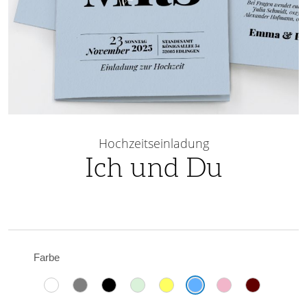
Skip
to
Hochzeitseinladung
the
Ich und Du
beginning
of
the
images
gallery
Farbe