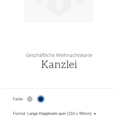
Skip
to
Geschäftliche Weihnachtskarte
the
Kanzlei
beginning
of
the
images
gallery
Farbe
Format
Lange Klappkarte quer (210 x 99mm)