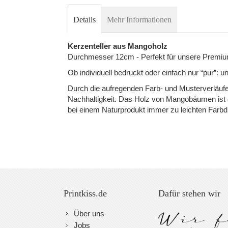
to
Details
Mehr Informationen
the
beginning
Kerzenteller aus Mangoholz
of
Durchmesser 12cm - Perfekt für unsere Prem
the
Ob individuell bedruckt oder einfach nur “pur”:
images
Durch die aufregenden Farb- und Musterverläufe
gallery
Nachhaltigkeit. Das Holz von Mangobäumen ist 
bei einem Naturprodukt immer zu leichten Far
Printkiss.de
Dafür stehen wir
Über uns
Jobs