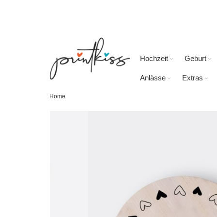
Direkt
zum
Inhalt
Hochzeit
Geburt
Anlässe
Extras
Home
Skip
to
the
end
of
the
images
gallery