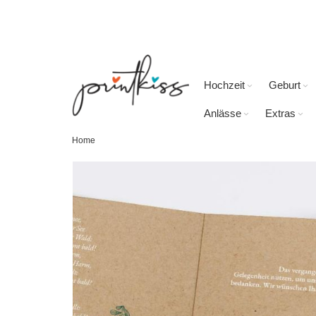
Direkt
zum
Inhalt
Hochzeit
Geburt
Anlässe
Extras
Home
Skip
to
the
end
of
the
images
gallery