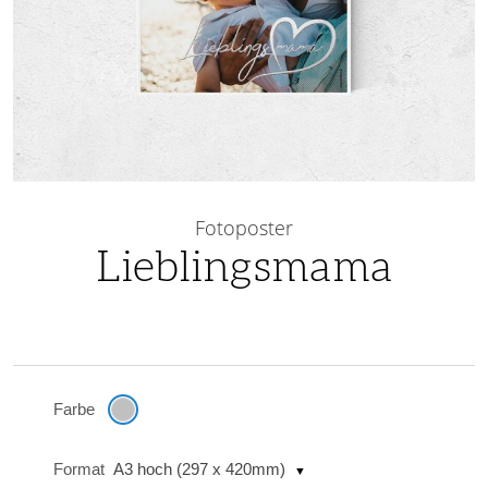
Skip
to
Fotoposter
the
Lieblingsmama
beginning
of
the
images
gallery
Farbe
Format
A3 hoch (297 x 420mm)