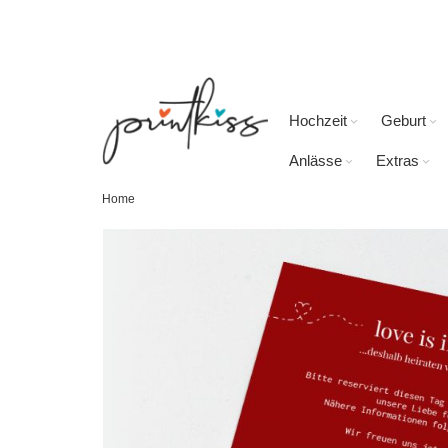
Direkt
zum
Inhalt
Hochzeit
Geburt
Anlässe
Extras
Home
Skip
to
the
end
of
the
images
gallery