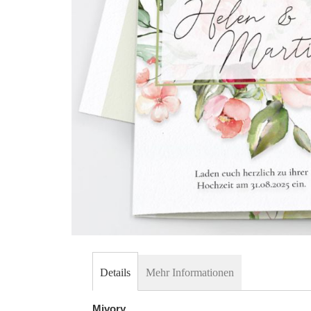
Skip
to
Details
Mehr Informationen
the
beginning
Mivory