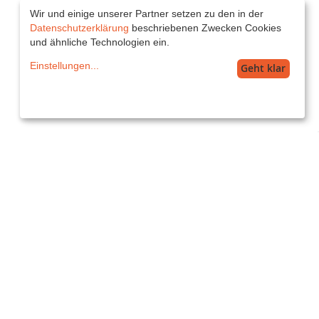
Wir und einige unserer Partner setzen zu den in der
Datenschutzerklärung
beschriebenen Zwecken Cookies
und ähnliche Technologien ein.
Einstellungen
...
Geht klar
Service
service@printkiss.de
Versand
DE Musterkarten: 1,60€ (3-5