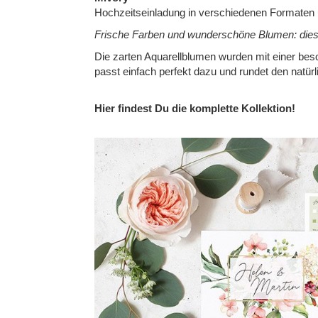
of
Hochzeitseinladung in verschiedenen Formaten
the
Frische Farben und wunderschöne Blumen: diese
images
Die zarten Aquarellblumen wurden mit einer beso
gallery
passt einfach perfekt dazu und rundet den natürl
Hier findest Du die komplette Kollektion!