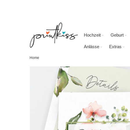
Direkt
zum
Inhalt
Hochzeit
Geburt
Anlässe
Extras
Home
Skip
to
the
end
of
the
images
gallery