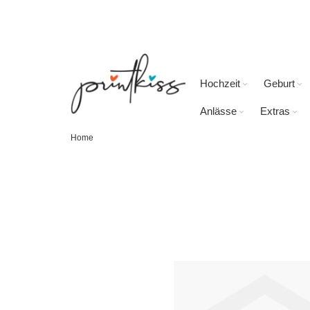
Direkt
zum
Inhalt
Hochzeit
Geburt
Anlässe
Extras
Home
Skip
to
the
end
of
the
images
gallery