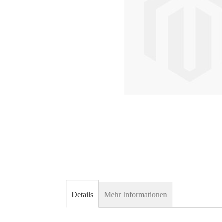
Skip
to
Details
Mehr Informationen
the
beginning