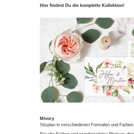
of
Hier findest Du die komplette Kollektion!
the
images
gallery
Mivory
Sitzplan in verschiedenen Formaten und Farben
Frische Farben und wunderschöne Blumen: dieser 