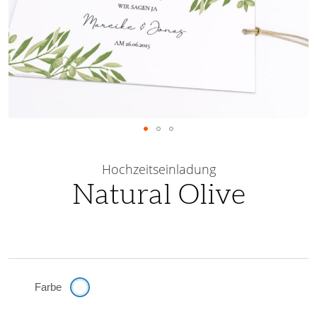
Skip
to
Hochzeitseinladung
the
Natural Olive
beginning
of
the
images
gallery
Farbe