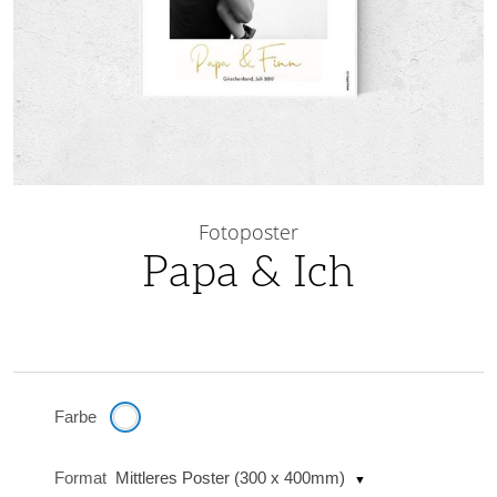
Skip
to
Fotoposter
the
Papa & Ich
beginning
of
the
images
gallery
Farbe
Format
Mittleres Poster (300 x 400mm)