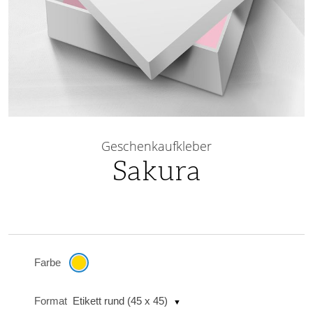
Skip
to
Geschenkaufkleber
the
Sakura
beginning
of
the
images
gallery
Farbe
Format
Etikett rund (45 x 45)