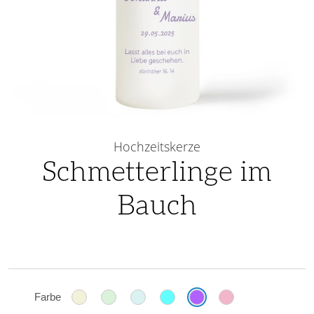
Skip
to
Hochzeitskerze
the
Schmetterlinge im
beginning
Bauch
of
the
images
gallery
Farbe