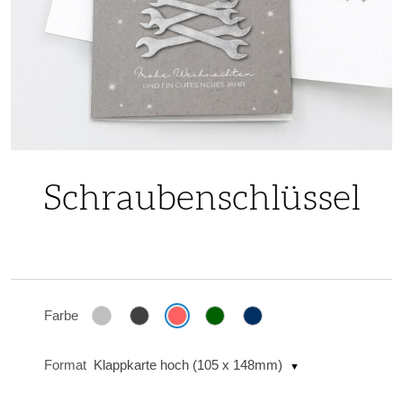
Skip
to
Schraubenschlüssel
the
beginning
of
the
images
Farbe
gallery
Format
Klappkarte hoch (105 x 148mm)