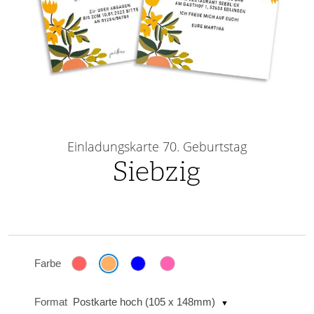
Skip
to
Einladungskarte 70. Geburtstag
the
Siebzig
beginning
of
the
images
gallery
Farbe
Format
Postkarte hoch (105 x 148mm)