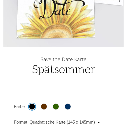
Skip
to
Save the Date Karte
the
Spätsommer
beginning
of
the
images
gallery
Farbe
Format
Quadratische Karte (145 x 145mm)